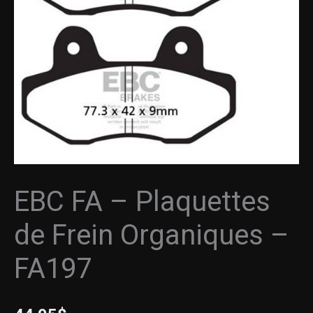
de
Frein
Organiques
-
FA197
EBC FA – Plaquettes
de Frein Organiques –
FA197