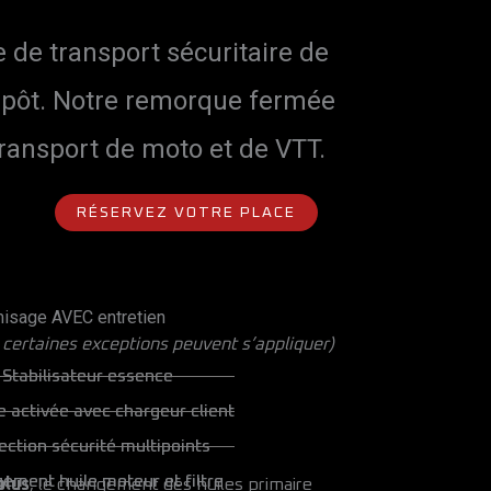
 de transport sécuritaire de
epôt. Notre remorque fermée
ransport de moto et de VTT.
RÉSERVEZ VOTRE PLACE
isage AVEC entretien
 certaines exceptions peuvent s’appliquer)
Stabilisateur essence
e activée avec chargeur client
ection sécurité multipoints
ement huile moteur et filtre
plus
, le changement des huiles primaire