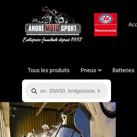
Aller
au
contenu
Acc
Tous les produits
Pneus
Batteries
Recherche
de
produits