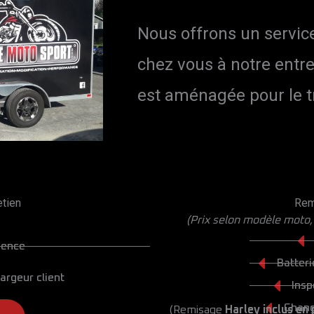
Nous offrons un service
chez vous à notre entr
est aménagée pour le t
tien
Rem
(Prix selon modèle moto,
sence
Batteri
argeur client
Insp
Chang
(Remisage
Harley inclus en 