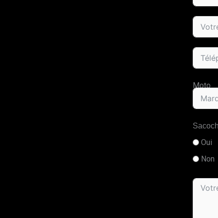
Moto
Sacoc
Oui
Non