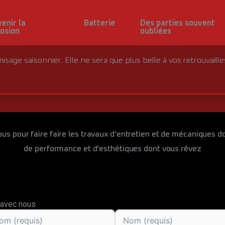
enir la
Batterie
Des parties souvent
rosion
oubliées
ge saisonnier. Elle ne sera que plus belle à vos retrouvailles
us pour faire faire les travaux d’entretien et de mécaniques do
de performance et d’esthétiques dont vous rêvez
 avec nous