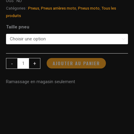
UGS :
ND
Catégories :
Pneus
,
Pneus arrières moto
,
Pneus moto
,
Tous les
produits
Taille pneu
AJOUTER AU PANIER
-
+
Ramassage en magasin seulement