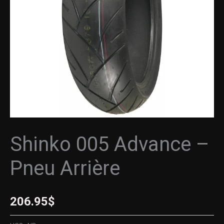
Pneu
Arrière
Shinko 005 Advance –
Pneu Arrière
206.95
$