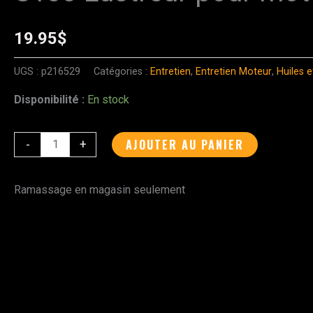
de
S100
19.95
$
Lustreur
pour
UGS :
p216529
Catégories :
Entretien
,
Entretien Moteur
,
Huiles e
moteur
Disponibilité :
En stock
noir
128g
AJOUTER AU PANIER
-
+
Ramassage en magasin seulement