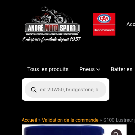
Aller
au
contenu
Acc
Tous les produits
Pneus
Batteries
Recherche
de
produits
Accueil
»
Validation de la commande
»
S100 Lustreur 