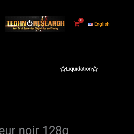
English
Liquidation
eur noir 128g