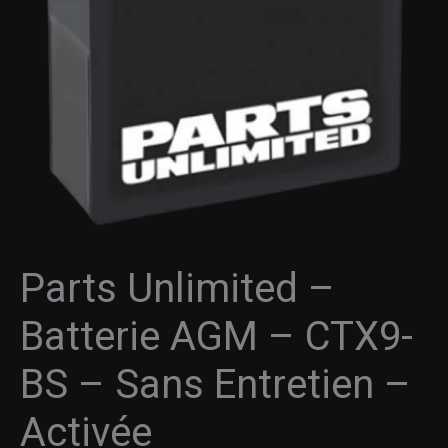
AGM
-
CTX9-
BS
-
Sans
Entretien
-
Activée
Parts Unlimited –
Batterie AGM – CTX9-
BS – Sans Entretien –
Activée