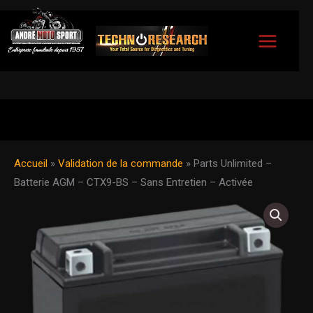
Aller
au
contenu
Accueil
»
Validation de la commande
»
Parts Unlimited –
Batterie AGM – CTX9-BS – Sans Entretien – Activée
quantité
de
Parts
Unlimited
-
Batterie