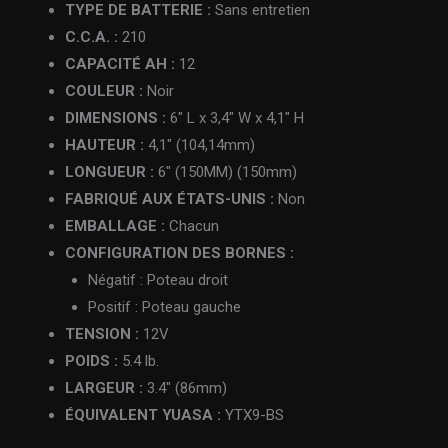
TYPE DE BATTERIE :
Sans entretien
C.C.A. :
210
CAPACITÉ AH :
12
COULEUR :
Noir
DIMENSIONS :
6″ L x 3,4″ W x 4,1″ H
HAUTEUR :
4,1″ (104,14mm)
LONGUEUR :
6″ (150MM) (150mm)
FABRIQUÉ AUX ÉTATS-UNIS :
Non
EMBALLAGE :
Chacun
CONFIGURATION DES BORNES :
Négatif : Poteau droit
Positif : Poteau gauche
TENSION :
12V
POIDS :
5.4 lb.
LARGEUR :
3.4″ (86mm)
ÉQUIVALENT YUASA :
YTX9-BS