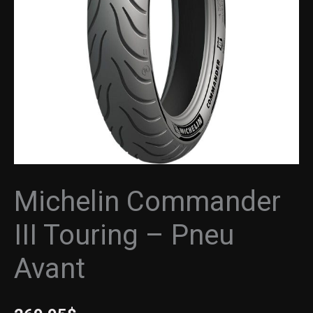
-
Pneu
Avant
Michelin Commander
III Touring – Pneu
Avant