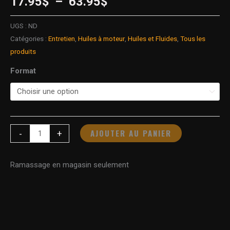
17.95
$
–
63.95
$
UGS :
ND
Catégories :
Entretien
,
Huiles à moteur
,
Huiles et Fluides
,
Tous les
produits
Format
AJOUTER AU PANIER
-
+
Ramassage en magasin seulement