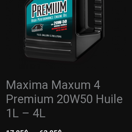
20W50
à
Huile
1L
63.95$
-
4L
Maxima Maxum 4
Premium 20W50 Huile
1L – 4L