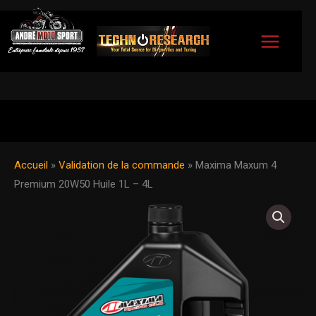
Aller
au
contenu
Accueil
»
Validation de la commande
»
Maxima Maxum 4
Premium 20W50 Huile 1L – 4L
quantité
Plage
de
de
Maxima
Maxum
prix :
4
Premium
17.95$