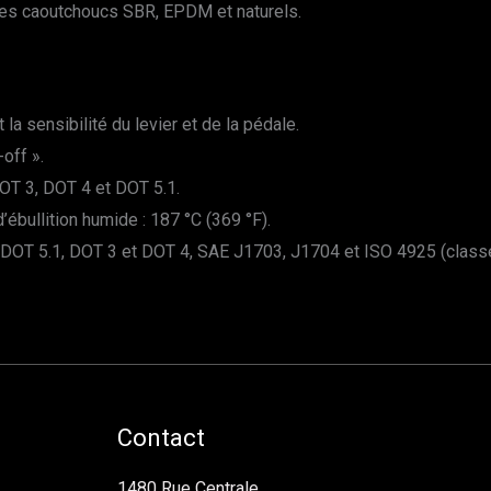
c les caoutchoucs SBR, EPDM et naturels.
la sensibilité du levier et de la pédale.
-off ».
OT 3, DOT 4 et DOT 5.1.
d’ébullition humide : 187 °C (369 °F).
 5.1, DOT 3 et DOT 4, SAE J1703, J1704 et ISO 4925 (classes 
Contact
1480 Rue Centrale