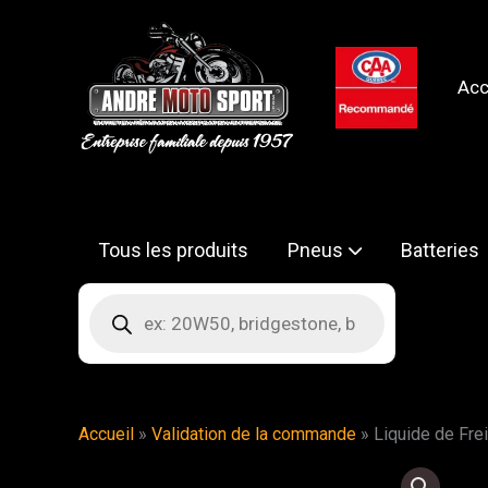
Aller
au
contenu
Acc
Tous les produits
Pneus
Batteries
Recherche
de
produits
Accueil
»
Validation de la commande
»
Liquide de Fre