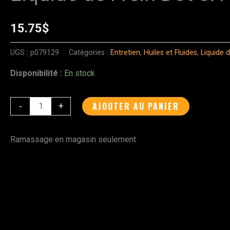
de
Liquide
15.75
$
de
Frein
UGS :
p079129
Catégories :
Entretien
,
Huiles et Fluides
,
Liquide d
Dot
Disponibilité :
En stock
5.1
Maxima
AJOUTER AU PANIER
-
+
500ml
Ramassage en magasin seulement