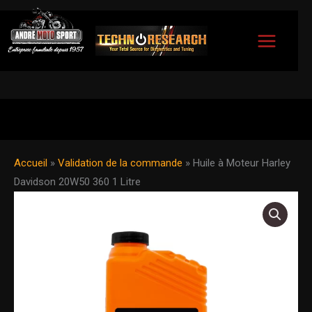
Aller
au
contenu
Accueil
»
Validation de la commande
»
Huile à Moteur Harley
Davidson 20W50 360 1 Litre
quantité
de
Huile
à
Moteur
Harley