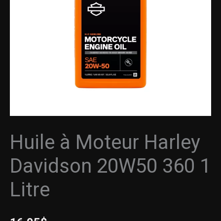
Davidson
20W50
360
1
Litre
Huile à Moteur Harley
Davidson 20W50 360 1
Litre