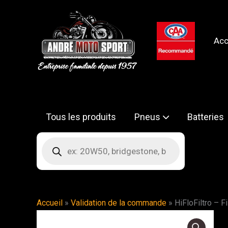
Aller
au
contenu
Acc
Tous les produits
Pneus
Batteries
Recherche
de
produits
Accueil
»
Validation de la commande
»
HiFloFiltro – F