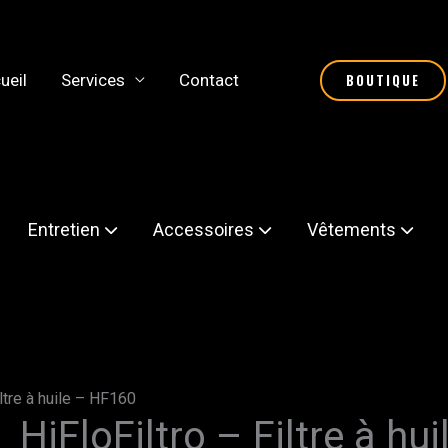
ueil
Services
Contact
BOUTIQUE
Entretien
Accessoires
Vêtements
iltre à huile – HF160
HiFloFiltro – Filtre à hu
quantité