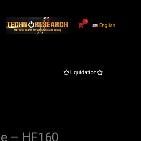
English
Liquidation
ile – HF160