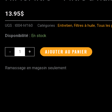
de
HiFloFiltro
13.95
$
-
Filtre
UGS :
t004-hf160
Catégories :
Entretien
,
Filtres à huile
,
Tous les 
à
Disponibilité :
En stock
huile
-
AJOUTER AU PANIER
-
+
HF160
Ramassage en magasin seulement