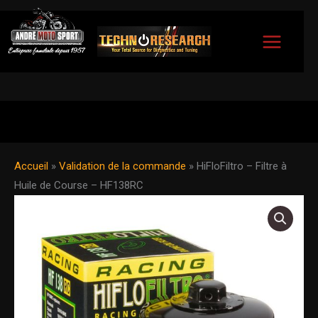
Aller
au
contenu
Accueil
»
Validation de la commande
»
HiFloFiltro – Filtre à
Huile de Course – HF138RC
quantité
de
HiFloFiltro
-
Filtre
à