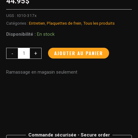
44.95
$
UGS :
t010-317x
Catégories :
Entretien
,
Plaquettes de frein
,
Tous les produits
Disponibilité :
En stock
AJOUTER AU PANIER
-
+
Ramassage en magasin seulement
Commande sécurisée - Secure order