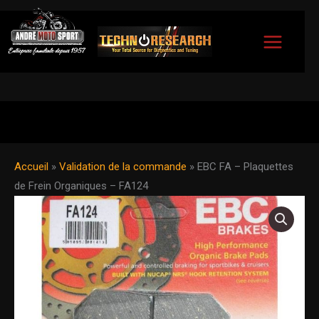
Aller
au
contenu
Accueil
»
Validation de la commande
»
EBC FA – Plaquettes
de Frein Organiques – FA124
quantité
de
EBC
FA
-
Plaquettes