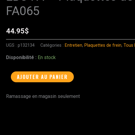
de
FA065
EBC
FA
-
44.95
$
Plaquettes
UGS :
p132134
Catégories :
Entretien
,
Plaquettes de frein
,
Tous 
de
Frein
Disponibilité :
En stock
Organiques
-
AJOUTER AU PANIER
FA065
Ramassage en magasin seulement