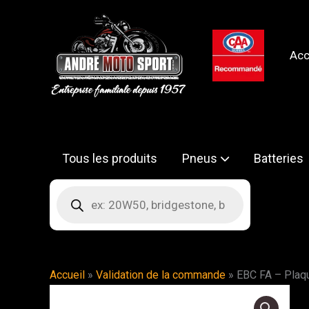
Aller
au
contenu
Acc
Tous les produits
Pneus
Batteries
Recherche
de
produits
Accueil
»
Validation de la commande
»
EBC FA – Plaq