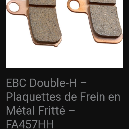
Plaquettes
de
Frein
en
Métal
Fritté
-
FA457HH
EBC Double-H –
Plaquettes de Frein en
Métal Fritté –
FA457HH