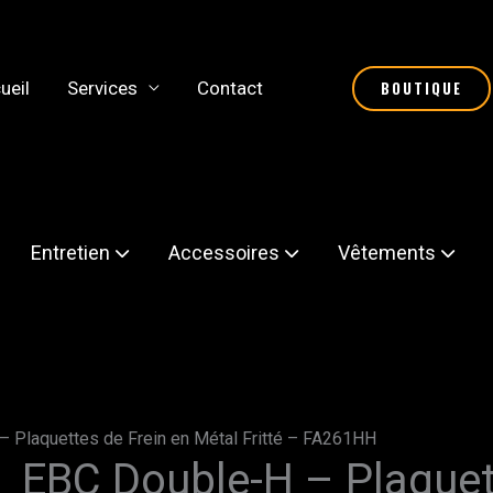
ueil
Services
Contact
BOUTIQUE
Entretien
Accessoires
Vêtements
 Plaquettes de Frein en Métal Fritté – FA261HH
EBC Double-H – Plaquet
quantité