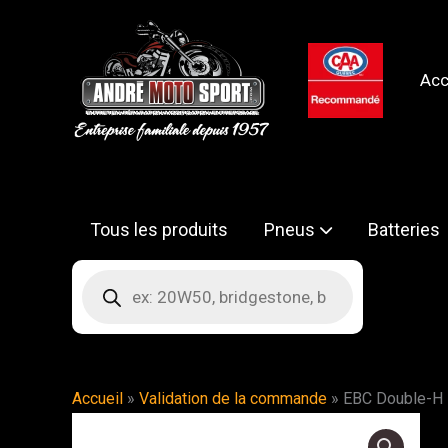
Aller
au
contenu
Acc
Tous les produits
Pneus
Batteries
Recherche
de
produits
Accueil
»
Validation de la commande
»
EBC Double-H –