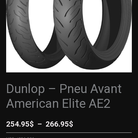
American
à
Elite
AE2
266.95$
Dunlop – Pneu Avant
American Elite AE2
254.95
$
–
266.95
$