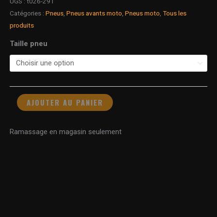
UGS :
t026-291
Catégories :
Pneus
,
Pneus avants moto
,
Pneus moto
,
Tous les
produits
Taille pneu
AJOUTER AU PANIER
Ramassage en magasin seulement