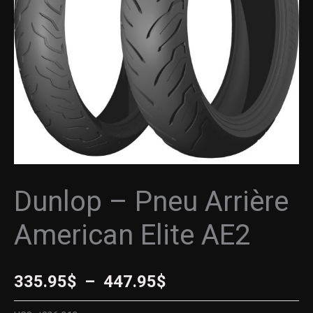
American
à
Elite
AE2
447.95$
Dunlop – Pneu Arrière
American Elite AE2
335.95
$
–
447.95
$