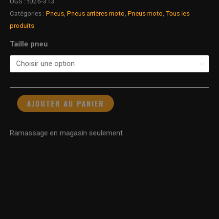
UGS :
t026-313
Catégories :
Pneus
,
Pneus arrières moto
,
Pneus moto
,
Tous les
produits
Taille pneu
AJOUTER AU PANIER
Ramassage en magasin seulement