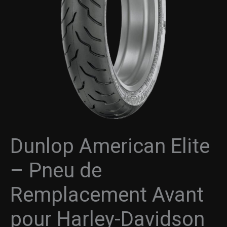
Pneu
à
de
Remplacement
290.95$
Avant
pour
Harley-
Davidson
Dunlop American Elite
– Pneu de
Remplacement Avant
pour Harley-Davidson