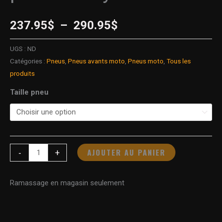
237.95
$
–
290.95
$
UGS :
ND
Catégories :
Pneus
,
Pneus avants moto
,
Pneus moto
,
Tous les
produits
Taille pneu
AJOUTER AU PANIER
-
+
Ramassage en magasin seulement