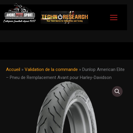
Aller
au
contenu
Accueil
»
Validation de la commande
»
Dunlop American Elite
– Pneu de Remplacement Avant pour Harley-Davidson
quantité
Plage
de
de
Dunlop
American
prix :
Elite
-
237.95$