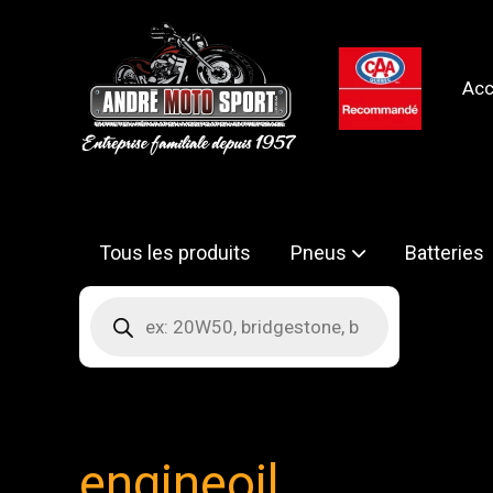
Aller
au
contenu
Acc
Tous les produits
Pneus
Batteries
Recherche
de
produits
engineoil