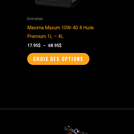
être
choisies
sur
Entretien
la
Maxima Maxum 10W-40 4 Huile
page
Premium 1L – 4L
du
17.95
$
–
68.95
$
produit
CHOIX DES OPTIONS