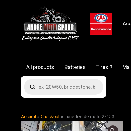
Skip
to
content
Acc
All products
Batteries
Tires
Mai
Products
search
Accueil
»
Checkout
»
Lunettes de moto 2/15$