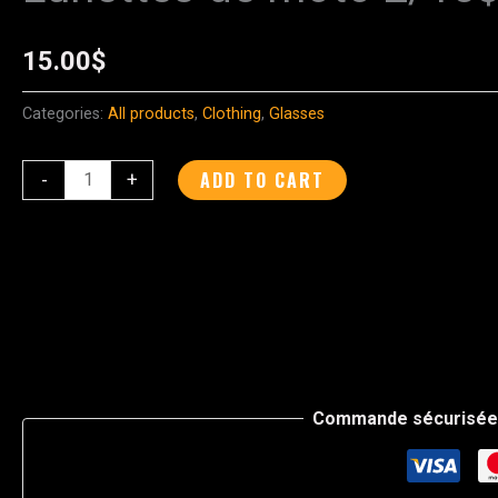
de
moto
15.00
$
2/15$
quantity
Categories:
All products
,
Clothing
,
Glasses
ADD TO CART
-
+
Commande sécurisée 